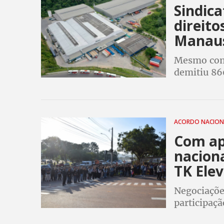
Sindic
direito
Manau
Mesmo com 
demitiu 86
tratar de r
vendas
ACORDO NACIO
Com ap
nacion
TK Ele
Negociaçõe
participaç
para traba