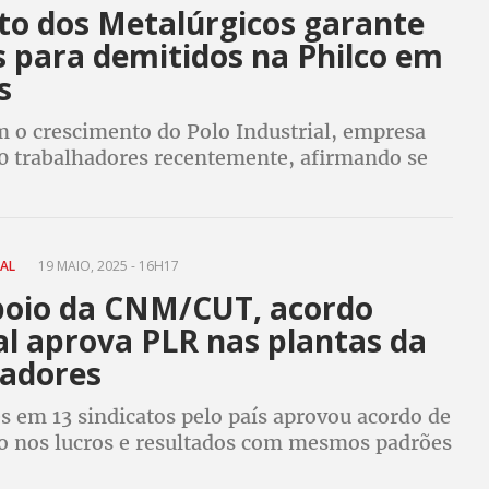
ato dos Metalúrgicos garante
s para demitidos na Philco em
s
o crescimento do Polo Industrial, empresa
0 trabalhadores recentemente, afirmando se
eestruturação interna e de ter problemas com
NAL
19 MAIO, 2025 - 16H17
oio da CNM/CUT, acordo
al aprova PLR nas plantas da
vadores
s em 13 sindicatos pelo país aprovou acordo de
ão nos lucros e resultados com mesmos padrões
lhadores e trabalhadoras