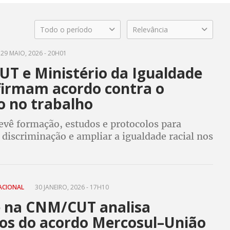
Todo o período
Relevância
29 MAIO, 2026 - 20H01
T e Ministério da Igualdade
 firmam acordo contra o
o no trabalho
evê formação, estudos e protocolos para
discriminação e ampliar a igualdade racial nos
rabalho
ACIONAL
30 JANEIRO, 2026 - 17H10
 na CNM/CUT analisa
os do acordo Mercosul–União