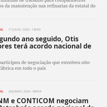
mínimas de trabalho para companheiros
os da manutenção nas refinarias da estatal do
êm duração de um ano e representa um marco
NAL
17 JULHO, 2024 - 14H03
gundo ano seguido, Otis
res terá acordo nacional de
rticipou de negociação que envolveu oito
fábrica em todo o país
NAL
28 JUNHO, 2024 - 09H59
CNM e CONTICOM negociam