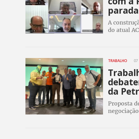
com a 
parada
A construç
do atual A
trabalho e 
refinarias
TRABALHO
07 
Trabal
debate
da Pet
Proposta de
negociação
em reunião
de terceiri