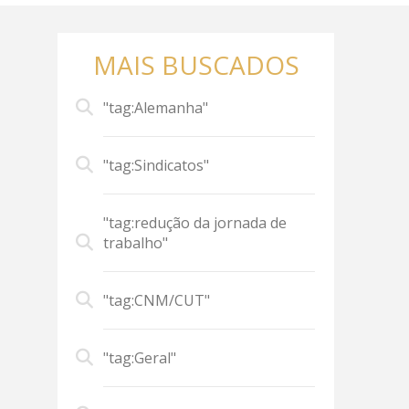
MAIS BUSCADOS
"tag:Alemanha"
"tag:Sindicatos"
"tag:redução da jornada de
trabalho"
"tag:CNM/CUT"
"tag:Geral"