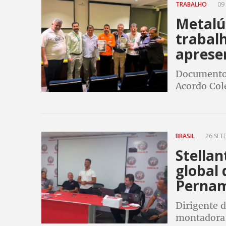
TRABALHO
09 
Metalúr
trabal
aprese
Documento 
Acordo Col
da estatal 
BRASIL
26 SET
Stellan
global 
Perna
Dirigente d
montadora 