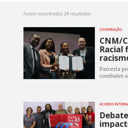
Foram encontrados 28 resultados
COOPERAÇÃO
CNM/CU
Racial
racism
Parceria pr
combater a 
locais de t
ACORDO INTERN
Debate
impact