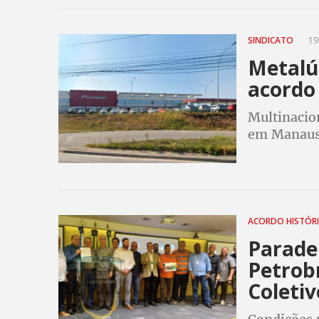
SINDICATO
19
Metalú
acordo
Multinacio
em Manaus,
garantindo 
realocação
ACORDO HISTÓR
Parade
Petrob
Coletiv