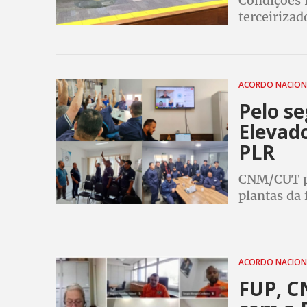
Condições 
terceirizad
petróleo t
histórico
ACORDO NACIO
Pelo se
Elevado
PLR
CNM/CUT pa
plantas da 
ACORDO NACIO
FUP, 