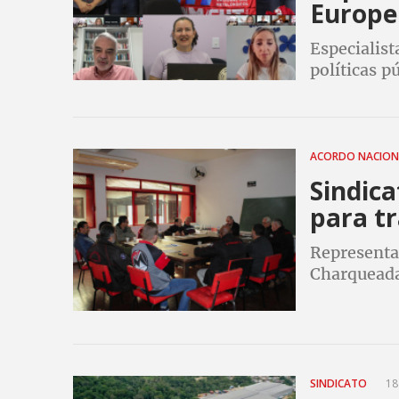
Europe
Especialist
políticas p
ACORDO NACIO
Sindic
para t
Representan
Charqueada
Gerdau par
SINDICATO
18