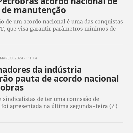
Petrobrás acordo nacional de
 de manutenção
ão de um acordo nacional é uma das conquistas
CT, que visa garantir parâmetros mínimos de
segurança para os paradeiros em todas as
MARÇO, 2024 - 11H14
hadores da indústria
rão pauta de acordo nacional
robras
 sindicalistas de ter uma comissão de
 foi apresentada na última segunda-feira (4)
 com representantes da estatal e empresários
zadas