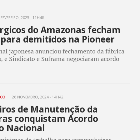
 FEVEREIRO, 2025 - 11H48
rgicos do Amazonas fecham
 para demitidos na Pioneer
nal japonesa anunciou fechamento da fábrica
 e Sindicato e Suframa negociaram acordo
mais direitos aos demitidos e possibilidade de
 em empresas da região
ICO
26 NOVEMBRO, 2024 - 14H42
iros de Manutenção da
ras conquistam Acordo
o Nacional