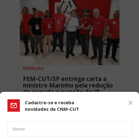
FEDERAÇÃO
FEM-CUT/SP entrega carta a
ministro Marinho pela redução
de jornada e isenção de IR
19 MAIO, 2025 - 14H57
Cadastre-se e receba
novidades da CNM-CUT
Nome