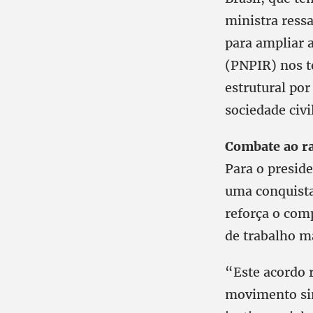
ministra ress
para ampliar 
(PNPIR) nos t
estrutural por
sociedade civil
Combate ao r
Para o presid
uma conquista
reforça o com
de trabalho ma
“Este acordo 
movimento sin