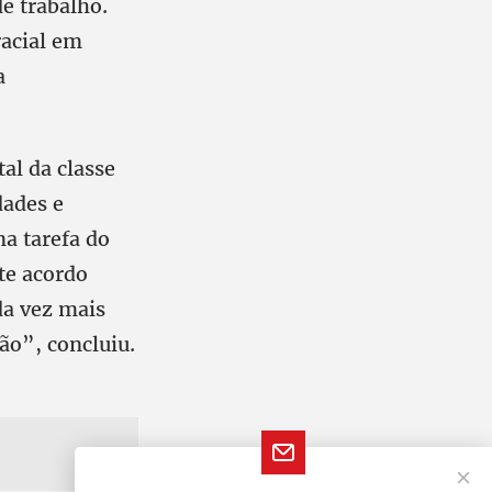
de trabalho.
racial em
a
al da classe
dades e
a tarefa do
te acordo
da vez mais
ção”, concluiu.