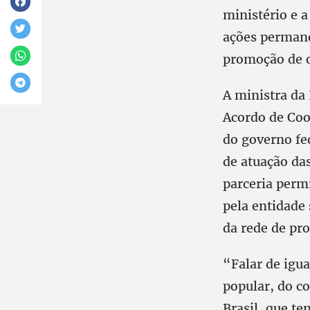
ministério e 
ações permane
promoção de o
A ministra da 
Acordo de Co
do governo fe
de atuação das
parceria permi
pela entidade 
da rede de pr
“Falar de igua
popular, do c
Brasil, que te