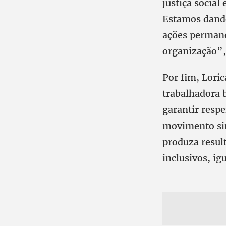
justiça social
Estamos dando
ações permane
organização”,
Por fim, Lori
trabalhadora 
garantir resp
movimento sin
produza resul
inclusivos, ig