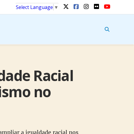
Select Language
▼
dade Racial
cismo no
ampliar a igualdade racial nos