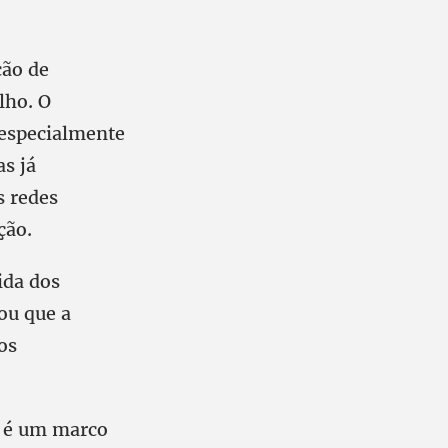
ção de
lho. O
, especialmente
as já
s redes
ção.
ida dos
ou que a
os
R é um marco