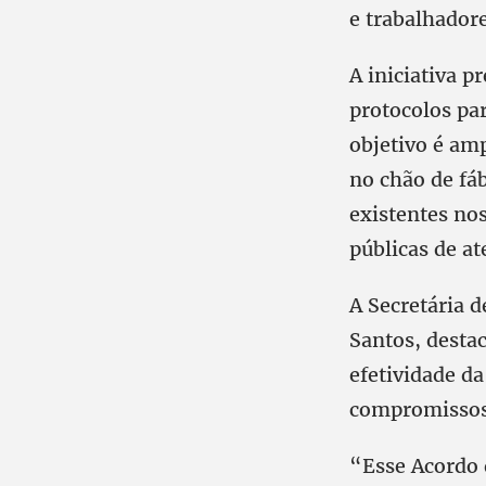
e trabalhadore
A iniciativa p
protocolos par
objetivo é amp
no chão de fáb
existentes nos
públicas de a
A Secretária 
Santos, destac
efetividade d
compromissos
“Esse Acordo