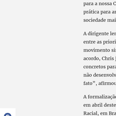
para a nossa 
prática para 
sociedade mais
A dirigente l
entre as prio
movimento sin
acordo, Chris 
concretos para
não desenvolv
fato”, afirmou
A formalizaçã
em abril deste
Racial, em Bra