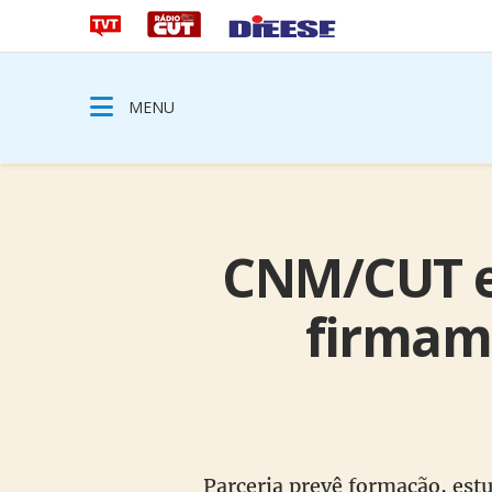
MENU
CNM/CUT e 
firmam 
Parceria prevê formação, estu