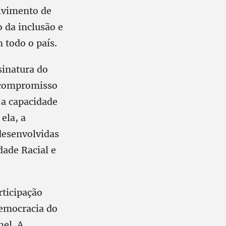
lvimento de
 da inclusão e
 todo o país.
sinatura do
 compromisso
 a capacidade
ela, a
 desenvolvidas
dade Racial e
rticipação
democracia do
hel. A