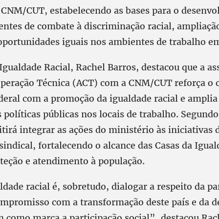
a CNM/CUT, estabelecendo as bases para o desenvo
ntes de combate à discriminação racial, ampliação
portunidades iguais nos ambientes de trabalho em
Igualdade Racial, Rachel Barros, destacou que a as
operação Técnica (ACT) com a CNM/CUT reforça o
deral com a promoção da igualdade racial e amplia
 políticas públicas nos locais de trabalho. Segundo 
tirá integrar as ações do ministério às iniciativas
sindical, fortalecendo o alcance das Casas da Igual
oteção e atendimento à população.
ldade racial é, sobretudo, dialogar a respeito da pa
ompromisso com a transformação deste país e da 
m como marca a participação social”, destacou Rac