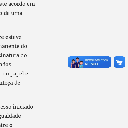
este acordo em
ão de uma
re esteve
rmanente do
sinatura do
tados
r no papel e
nteça de
esso iniciado
Igualdade
tre o