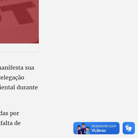
anifesta sua
delegação
iental durante
das por
falta de