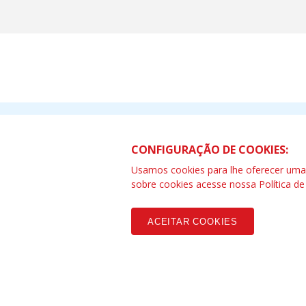
CNM - Confederação Nacional dos M
CONFIGURAÇÃO DE COOKIES:
Rua Dr Cincinato Braga, 40 - CEP: 
Usamos cookies para lhe oferecer uma e
Telefone (11) 4122-7700
sobre cookies acesse nossa
Política d
Copyleft CUT Central Única dos Trabalhadores 3.960 - Entidades Filia
ACEITAR COOKIES