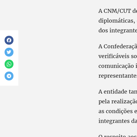
A CNM/CUT def
diplomáticas, 
dos integrant
A Confederaçã
verificáveis s
comunicação i
representante
A entidade ta
pela realizaç
as condições 
integrantes d
O respeito ao