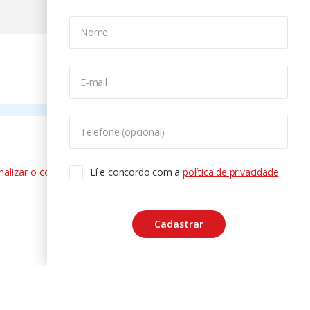
Nome
E-mail
Telefone (opcional)
nalizar o conteúdo. Para saber mais
Lí e concordo com a
política de privacidade
ase
Cadastrar
CTRL+F2