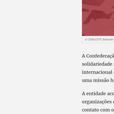
A CNM/CUT defende q
A Confederaçã
solidariedade
internacional 
uma missão hu
A entidade ac
organizações 
contato com o