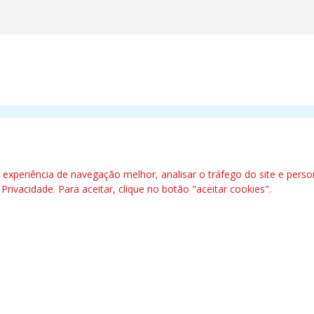
etalúrgicos
09890-300 - São Bernardo do Campo - SP
xperiência de navegação melhor, analisar o tráfego do site e perso
e Privacidade
. Para aceitar, clique no botão "aceitar cookies".
das | 7.933.029 - Trabalhadores(as) Associados | 25.831.443 - Trabalhadores(as) na B