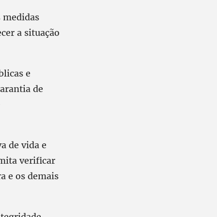
s medidas
cer a situação
licas e
arantia de
e
a de vida e
ita verificar
a e os demais
ntegridade