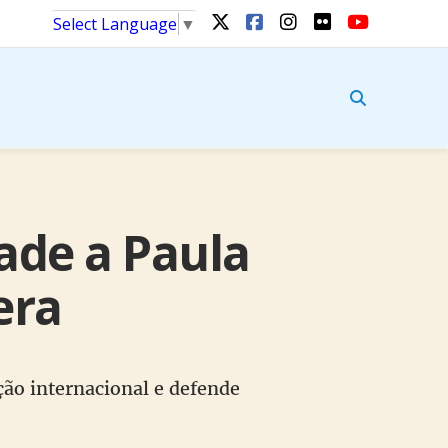
Select Language
▼
ade a Paula
era
ção internacional e defende