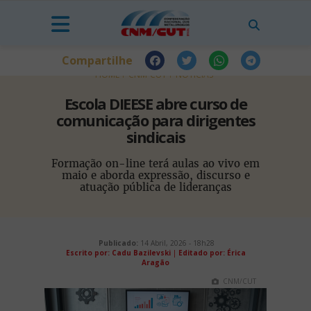
Compartilhe
HOME
CNM-CUT
NOTÍCIAS
Escola DIEESE abre curso de
comunicação para dirigentes
sindicais
Formação on-line terá aulas ao vivo em
maio e aborda expressão, discurso e
atuação pública de lideranças
Publicado:
14 Abril, 2026 - 18h28
Escrito por: Cadu Bazilevski
|
Editado por: Érica
Aragão
CNM/CUT