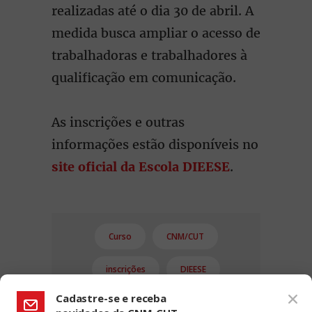
realizadas até o dia 30 de abril. A
medida busca ampliar o acesso de
trabalhadoras e trabalhadores à
qualificação em comunicação.
As inscrições e outras
informações estão disponíveis no
site oficial da Escola DIEESE
.
Curso
CNM/CUT
inscrições
DIEESE
Cadastre-se e receba