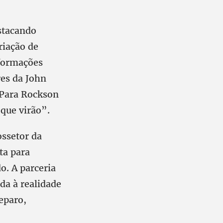
stacando
riação de
 formações
res da John
 Para Rockson
 que virão”.
ssetor da
ta para
o. A parceria
da à realidade
eparo,