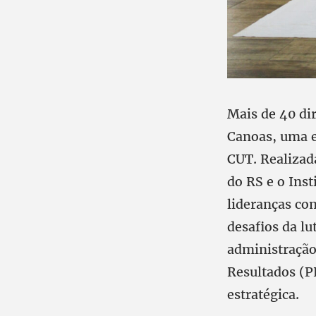
Mais de 40 di
Canoas, uma e
CUT. Realizad
do RS e o Inst
lideranças co
desafios da l
administração 
Resultados (P
estratégica.