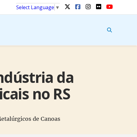
Select Language
▼
ndústria da
icais no RS
Metalúrgicos de Canoas