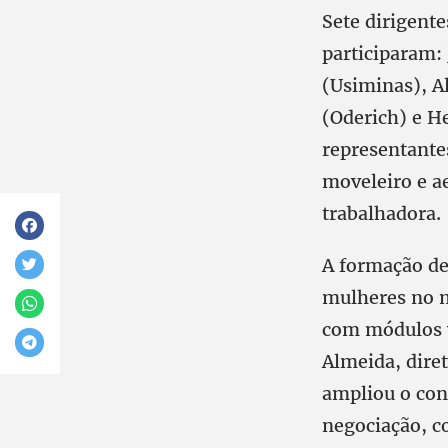
Sete dirigent
participaram:
(Usiminas), A
(Oderich) e H
representante
moveleiro e a
trabalhadora.
A formação de
mulheres no m
com módulos v
Almeida, dire
ampliou o con
negociação, c