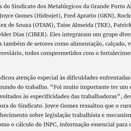
es do Sindicato dos Metalúrgicos da Grande Porto A
 Joyce Gomes (Hidrojet), Fred Apratto (GKN), Rock
lex de Souza (OTAM), Taise Almeida (TKE), Patri
elder Dias (CIBER). Eles integraram um grupo dive
s também de setores como alimentação, calçado, v
eroviário, todos comprometidos com o fortalecimen
dicou atenção especial às dificuldades enfrentadas
undo do trabalho. “Foi muito importante ter um 
oltados às especificidades das trabalhadoras”, de
tora do Sindicato. Joyce Gomes ressaltou que o cu
hecimento sobre legislação trabalhista e mecanis
omo o cálculo do INPC, informação essencial para 