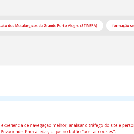
icato dos Metalúrgicos da Grande Porto Alegre (STIMEPA)
formação sin
etalúrgicos
09890-300 - São Bernardo do Campo - SP
xperiência de navegação melhor, analisar o tráfego do site e perso
e Privacidade
. Para aceitar, clique no botão "aceitar cookies".