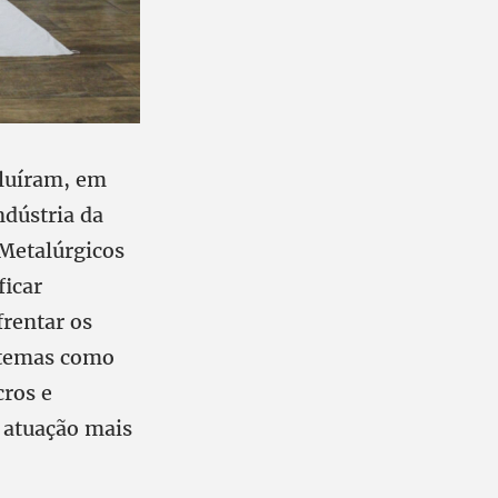
cluíram, em
dústria da
Metalúrgicos
ficar
rentar os
u temas como
cros e
 atuação mais