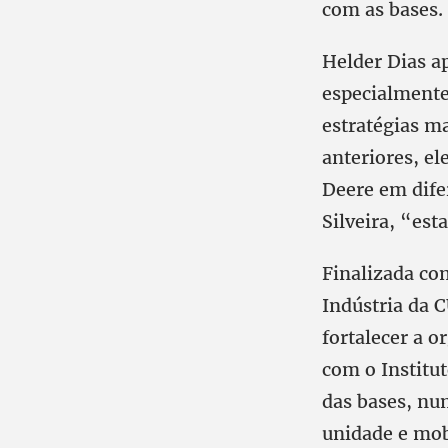
com as bases.
Helder Dias a
especialmente 
estratégias m
anteriores, el
Deere em dife
Silveira, “est
Finalizada co
Indústria da 
fortalecer a o
com o Institut
das bases, nu
unidade e mob