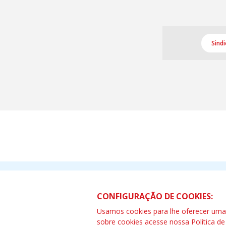
Sind
CNM - Confederação Nacional dos M
CONFIGURAÇÃO DE COOKIES:
Rua Dr Cincinato Braga, 40 - CEP: 
Usamos cookies para lhe oferecer uma e
Telefone (11) 4122-7700
sobre cookies acesse nossa
Política d