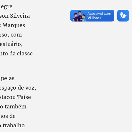
legre
son Silveira
ck Marques
rso, com
estuário,
to da classe
 pelas
espaço de voz,
stacou Taise
rso também
mos de
o trabalho